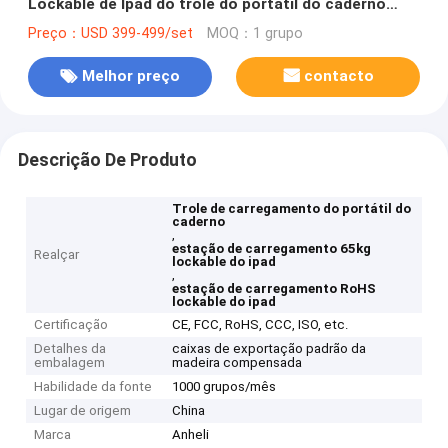
Lockable de Ipad do trole do portátil do caderno
RoHS
Preço：USD 399-499/set
MOQ：1 grupo
Melhor preço
contacto
Descrição De Produto
Trole de carregamento do portátil do
caderno
,
estação de carregamento 65kg
Realçar
lockable do ipad
,
estação de carregamento RoHS
lockable do ipad
Certificação
CE, FCC, RoHS, CCC, ISO, etc.
Detalhes da
caixas de exportação padrão da
embalagem
madeira compensada
Habilidade da fonte
1000 grupos/mês
Lugar de origem
China
Marca
Anheli