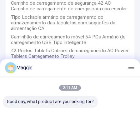
Carrinho de carregamento de segurança 42 AC
Carrinho de carregamento de energia para uso escolar
Tipo Lockable armário de carregamento do
armazenamento das tabuletas com soquetes da
alimentação CA
Caminhão de carregamento móvel 54 PCs Armário de
Filosofia do Produto
---Próximo do mercado, inovação contínua
carregamento USB Tipo inteligente
Filosofia de Serviço
---Serviço online 24 horas
42 Portos Tablets Cabinet de carregamento AC Power
Tablets Carregamento Trolley
Filosofia Social
---Nunca se esqueça de onde vem a felicidade,
Maggie
retribua à sociedade
Filosofia de Mercado
---A satisfação dos clientes é nossa
Trole de carregamento do portátil
força motriz
2:11 AM
Carrinho de carregamento de computador portátil 30
Filosofia de Trabalho
---Sistema de responsabilidade um a um
tomadas de alimentação AC
Good day, what product are you looking for?
Carrinho de carregamento de tomadas de energia CA
Filosofia de Desempenho
---Resultado primeiro, razão segundo
para laptops 30 portas Carrinho de carregamento
Chromebooks Laptops Armário de carregamento
4. Vantagens Corporativas:
Soquetes de alimentação AC Carrinho de
carregamento