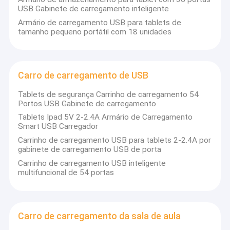
eletrodomésticos, liderando a indústria de equipamentos de
Armário de carregamento de Ipad
USB Gabinete de carregamento inteligente
carregamento de tablets e laptops, tornando-se o fabricante e
provedor de serviços de nível e força mais profissional na
Armário de carregamento USB para tablets de
indústria de carrinhos de carregamento. Como fábrica,
Trole de carregamento da tabuleta
tamanho pequeno portátil com 18 unidades
OEM/ODM oferecido.
Armário de carregamento de USB
Armário de armazenamento múltiplo do portátil
Carro de carregamento de USB
Tablets de segurança Carrinho de carregamento 54
Armário de carregamento de Chromebook
Portos USB Gabinete de carregamento
3. Filosofia Corporativa:
Tablets Ipad 5V 2-2.4A Armário de Carregamento
Armário de armazenamento da tabuleta
Smart USB Carregador
A filosofia corporativa inclui filosofia de produto, filosofia de
Carrinho de carregamento USB para tablets 2-2.4A por
Carro de carregamento de USB
serviço, filosofia social, filosofia de mercado, filosofia de
gabinete de carregamento USB de porta
trabalho e filosofia de desempenho, essas filosofias trabalham
juntas e tornam nossa Shandong Anheli mais profissional.
Carrinho de carregamento USB inteligente
Carro de carregamento da sala de aula
multifuncional de 54 portas
Trole de carregamento do portátil
Carro de carregamento da sala de aula