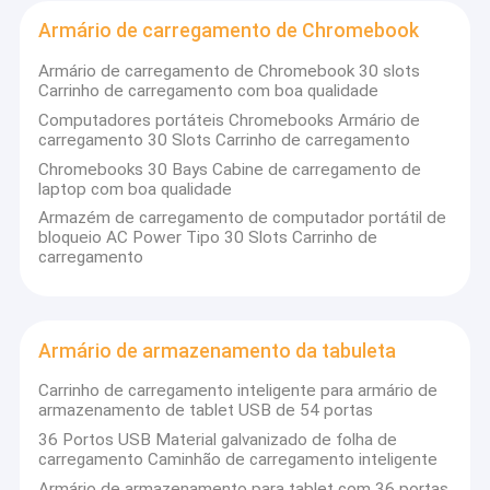
fornecer aos clientes carrinhos de carregamento de tablets
Quem Somos
seguros e inteligentes, carrinhos de carregamento de laptops,
Armário de carregamento de Chromebook
equipamentos de carregamento VR e soluções integradas.
Nossos carrinhos de carregamento foram exportados para
Fábrica
Armário de carregamento de Chromebook 30 slots
mais de 80 países com boa qualidade e alta reputação,
Carrinho de carregamento com boa qualidade
recebendo bons feedbacks de todos os nossos clientes.
Controle de Qualidade
Computadores portáteis Chromebooks Armário de
carregamento 30 Slots Carrinho de carregamento
Fale Conosco
Chromebooks 30 Bays Cabine de carregamento de
laptop com boa qualidade
notícias
Armazém de carregamento de computador portátil de
bloqueio AC Power Tipo 30 Slots Carrinho de
carregamento
Todos os casos
2. Introdução da Fábrica:
Armário de armazenamento da tabuleta
Armário de carregamento da tabuleta
A Anheli, contando com uma poderosa equipe de design de
Carrinho de carregamento inteligente para armário de
Hong Kong, a vantagem da base eletrônica de Shenzhen, com
Armário de carregamento do portátil
armazenamento de tablet USB de 54 portas
uma perspectiva internacional e padrões internacionais de
design da indústria de eletrodomésticos, cria um sistema de
36 Portos USB Material galvanizado de folha de
proteção de carregamento 8S, identificação inteligente de
Armário de carregamento Lockable
carregamento Caminhão de carregamento inteligente
padrões internacionais de design da indústria de
Armário de armazenamento para tablet com 36 portas