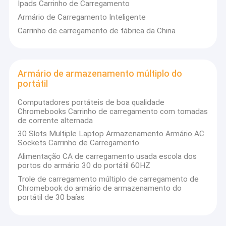
Ipads Carrinho de Carregamento
Armário de Carregamento Inteligente
Carrinho de carregamento de fábrica da China
Armário de armazenamento múltiplo do
portátil
Computadores portáteis de boa qualidade
Chromebooks Carrinho de carregamento com tomadas
de corrente alternada
30 Slots Multiple Laptop Armazenamento Armário AC
Sockets Carrinho de Carregamento
Alimentação CA de carregamento usada escola dos
portos do armário 30 do portátil 60HZ
Casa
Trole de carregamento múltiplo de carregamento de
1. Introdução Breve:
Chromebook do armário de armazenamento do
Produtos
portátil de 30 baías
Shandong Anheli Electronic Technology Co.,Ltd é uma empresa
especializada em diversos tablets, armários de carregamento
Show de RV
de laptops há muitos anos. A Anheli está comprometida em