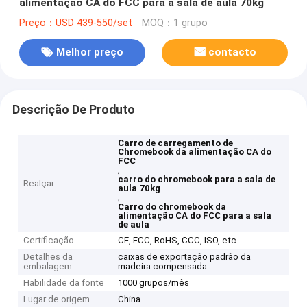
alimentação CA do FCC para a sala de aula 70kg
Preço：USD 439-550/set
MOQ：1 grupo
Melhor preço
contacto
Descrição De Produto
Carro de carregamento de
Chromebook da alimentação CA do
FCC
,
carro do chromebook para a sala de
Realçar
aula 70kg
,
Carro do chromebook da
alimentação CA do FCC para a sala
de aula
Certificação
CE, FCC, RoHS, CCC, ISO, etc.
Detalhes da
caixas de exportação padrão da
embalagem
madeira compensada
Habilidade da fonte
1000 grupos/mês
Lugar de origem
China