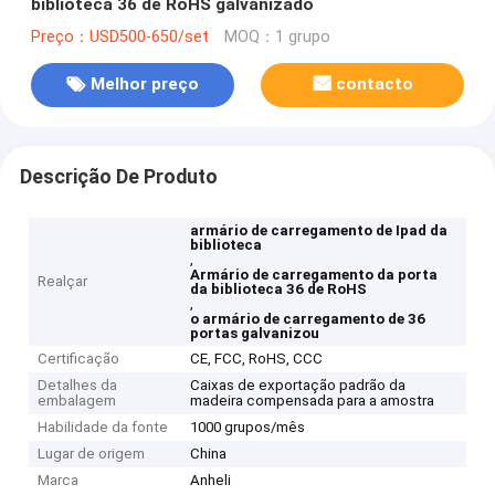
biblioteca 36 de RoHS galvanizado
Preço：USD500-650/set
MOQ：1 grupo
Melhor preço
contacto
Descrição De Produto
armário de carregamento de Ipad da
biblioteca
,
Armário de carregamento da porta
Realçar
da biblioteca 36 de RoHS
,
o armário de carregamento de 36
portas galvanizou
Certificação
CE, FCC, RoHS, CCC
Detalhes da
Caixas de exportação padrão da
embalagem
madeira compensada para a amostra
Habilidade da fonte
1000 grupos/mês
Lugar de origem
China
Marca
Anheli