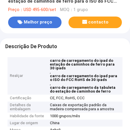
estação de caminhos de ferro para o ISO do FCC
RoHS de 30 Ipads
Preço：USD 495-600/set
MOQ：1 grupo
Melhor preço
contacto
Descrição De Produto
carro de carregamento do ipad do
estação de caminhos de ferro para
30 ipads
,
Realçar
carro de carregamento do ipad para
o ISO do FCC RoHS de 30 ipads
,
carro de carregamento da tabuleta
do estação de caminhos de ferro
Certificação
CE, FCC, RoHS, CCC
Detalhes da
Caixas de exportação padrão da
embalagem
madeira compensada para a amostra
Habilidade da fonte
1000 grupos/mês
Lugar de origem
China
Marca
Anheli