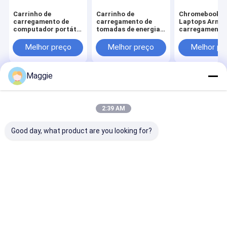
Carrinho de
Carrinho de
Chromebooks
carregamento de
carregamento de
Laptops Armár
computador portátil
tomadas de energia
carregamento
30 tomadas de
CA para laptops 30
Soquetes de
alimentação AC
portas Carrinho de
alimentação A
Melhor preço
Melhor preço
Melhor pr
carregamento
Carrinho de
carregamento
Maggie
Casa
Mapa do
Fale
Desktop
Site
Conosco
Site
Mapa do Site
Privacy Policy
2:39 AM
Qualidade
Armário de carregamento da tabuleta
Fábrica da
china.Copyright © 2026 Shandong Anheli Electronic Technology
Good day, what product are you looking for?
Co., Ltd.. All Rights Reserved.
Casa
Produtos
Show de RV