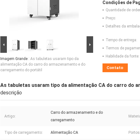
Condições de Pag
Quantidade de ord
Preço:
Detalhes da embal
Tempo de entrega:
Termos de pagamen
Habilidade da fonte:
Imagem Grande :
As tabuletas usaram tipo da
alimentação CA do carro do armazenamento e do
Contato
carregamento do portátil
As tabuletas usaram tipo da alimentação CA do carro do 
descrição
Carro do armazenamento e do
Artigo:
Materia
carregamento
Tipo de carregamento:
Alimentação CA
Portos