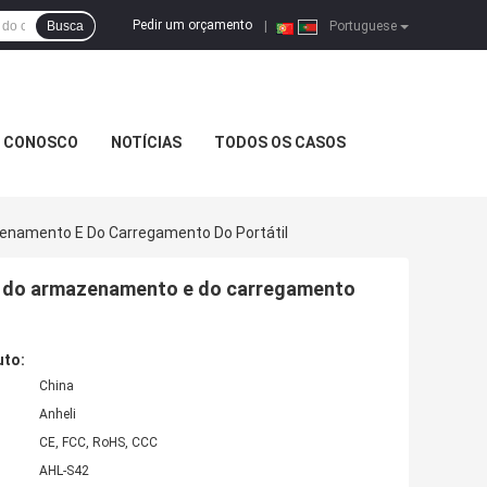
Pedir um orçamento
Busca
|
Portuguese
E CONOSCO
NOTÍCIAS
TODOS OS CASOS
enamento E Do Carregamento Do Portátil
ro do armazenamento e do carregamento
uto:
China
Anheli
CE, FCC, RoHS, CCC
AHL-S42