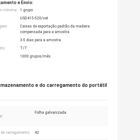
amento e Envio:
em mínima:
1 grupo
USD415-520/set
agem:
Caixas de exportação padrão da madeira
compensada para a amostra
3-5 dias para a amostra
to:
T/T
1000 grupos/mês
armazenamento e do carregamento do portátil
Folha galvanizada
l:
 de carregamento:
42