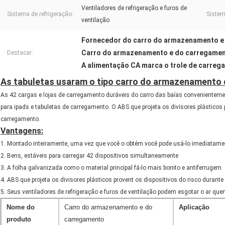
Ventiladores de refrigeração e furos de
Sistema de refrigeração:
Sistem
ventilação
Fornecedor do carro do armazenamento e 
Carro do armazenamento e do carregamento
Destacar:
A alimentação CA marca o trole de carre
As tabuletas usaram o tipo carro do armazenamento
As 42 cargas e lojas de carregamento duráveis do carro das baías convenientemen
para ipads e tabuletas de carregamento. O ABS que projeta os divisores plásticos 
carregamento.
Vantagens:
1. Montado inteiramente, uma vez que você o obtém você pode usá-lo imediatame
2. Bens, estáveis para carregar 42 dispositivos simultaneamente
3. A folha galvanizada como o material principal fá-lo mais bonito e antiferrugem
4. ABS que projeta os divisores plásticos provent os dispositivos do risco durant
5. Seus ventiladores de refrigeração e furos de ventilação podem esgotar o ar que
Nome do
Carro do armazenamento e do
Aplicação
produto
carregamento